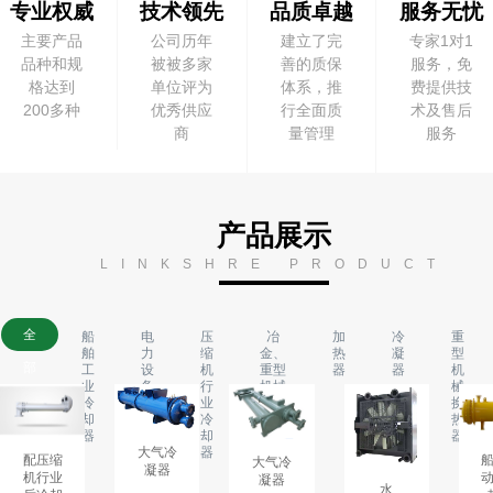
专业权威
技术领先
品质卓越
服务无忧
主要产品
公司历年
建立了完
专家1对1
品种和规
被被多家
善的质保
服务，免
格达到
单位评为
体系，推
费提供技
200多种
优秀供应
行全面质
术及售后
商
量管理
服务
产品展示
LINKSHRE PRODUCT
全
船
电
压
冶
加
冷
重
舶
力
缩
金、
热
凝
型
部
工
设
机
重型
器
器
机
业
备
行
机械
械
产
冷
冷
业
换热
换
却
却
冷
器
热
品
器
器
却
器
大气冷
器
配压缩
大气冷
凝器
机行业
凝器
水